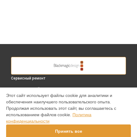
Сервисный ремонт
ВЫБЕРИ СВОЙ ГОРОД
Этот сайт использует файлы cookie для аналитики и
Замена линз видеокамеры Blackmagic в
Краснодаре
обеспечения наилучшего пользовательского опыта.
Замена линз видеокамеры Blackmagic в
Ростове-на-Дону
Продолжая использовать этот сайт, вы соглашаетесь с
Замена линз видеокамеры Blackmagic в
Нижнем
использованием файлов cookie.
Политика
Новгороде
конфиденциальности
Замена линз видеокамеры Blackmagic в
Новосибирске
Принять все
Замена линз видеокамеры Blackmagic в
Челябинске