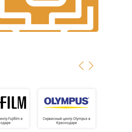
нтр Fujifilm в
Сервисный центр Olympus в
Сервисный
нодаре
Краснодаре
Крас