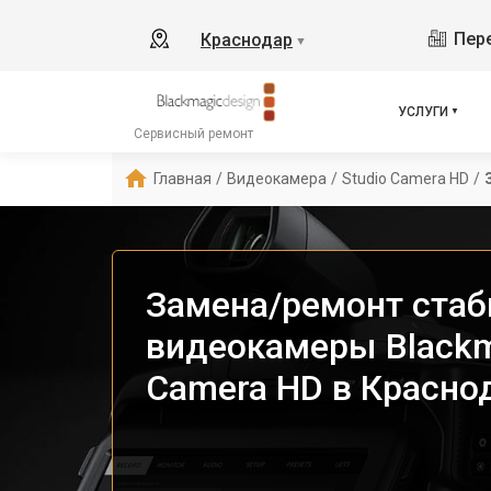
Пере
Краснодар
▼
УСЛУГИ
Сервисный ремонт
Главная
/
Видеокамера
/
Studio Camera HD
/
Замена/ремонт стаб
видеокамеры Blackm
Camera HD в Красно