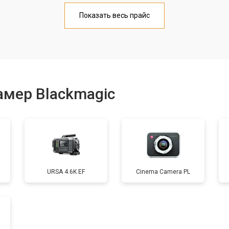
от 70 мин
о
Показать весь прайс
от 70 мин
о
от 60 мин
о
амер Blackmagic
от 60 мин
о
от 100 мин
о
URSA 4.6K EF
Cinema Camera PL
от 130 мин
о