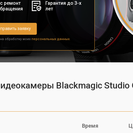
с ремонт
Гарантия до 3-х
обращения
лет
править заявку
 на обработку моих
персональных данных.
видеокамеры Blackmagic Studio
Время
Ц