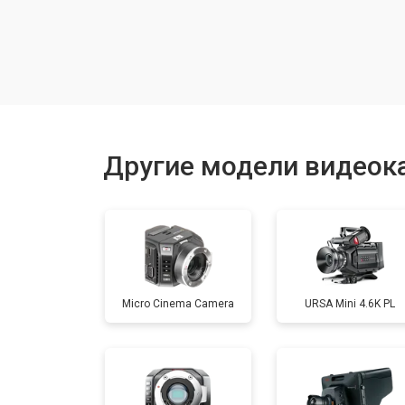
Замена шлейфа фокусировки
Восстановление после залития
Замена матрицы
Другие модели видеок
Замена держателя карты памяти
Юстировка
Micro Cinema Camera
URSA Mini 4.6K PL
Ремонт объектива