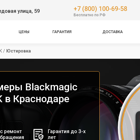
+7 (800) 100-69-58
довая улица, 59
Бесплатно по РФ
ЦЕНЫ
ГАРАНТИЯ
ДОСТАВКА
K
/
Юстировка
меры Blackmagic
K в Краснодаре
с ремонт
Гарантия до 3-х
обращения
лет