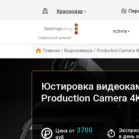
Пере
Краснодар
▼
УСЛУГИ
Сервисный ремонт
Главная
/
Видеокамера
/
Production Camera 4
Юстировка видеока
Production Camera 4
3700
Экспрес
Цена от
в день 
руб