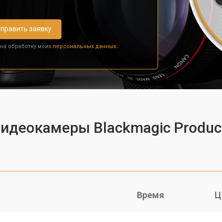
править заявку
 на обработку моих
персональных данных.
видеокамеры Blackmagic Produc
Время
Ц