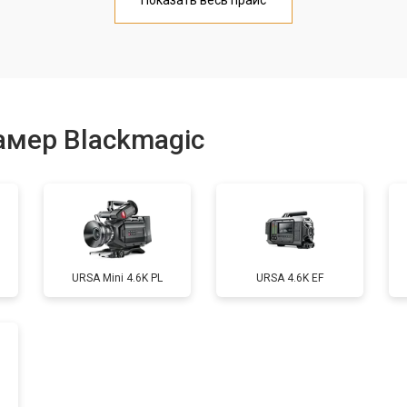
Показать весь прайс
от 70 мин
о
от 60 мин
о
амер Blackmagic
от 60 мин
о
от 80 мин
о
URSA Mini 4.6K PL
URSA 4.6K EF
от 130 мин
о