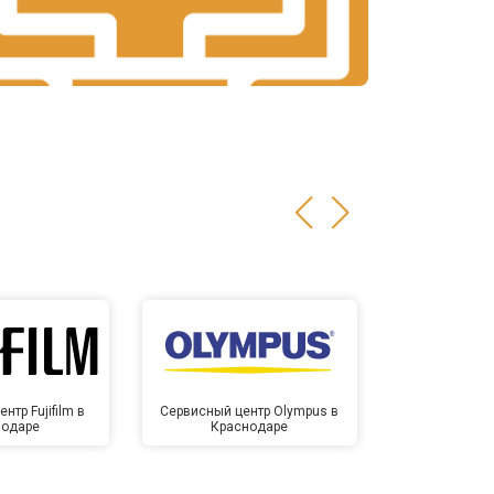
нтр Fujifilm в
Сервисный центр Olympus в
Сервисный
нодаре
Краснодаре
Крас