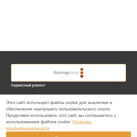
Сервисный ремонт
ВЫБЕРИ СВОЙ ГОРОД
Этот сайт использует файлы cookie для аналитики и
Замена кнопки включения видеокамеры Micro Studio
обеспечения наилучшего пользовательского опыта.
Camera 4K Blackmagic в
Краснодаре
Продолжая использовать этот сайт, вы соглашаетесь с
Замена кнопки включения видеокамеры Micro Studio
использованием файлов cookie.
Политика
Camera 4K Blackmagic в
Ростове-на-Дону
конфиденциальности
Замена кнопки включения видеокамеры Micro Studio
Camera 4K Blackmagic в
Нижнем Новгороде