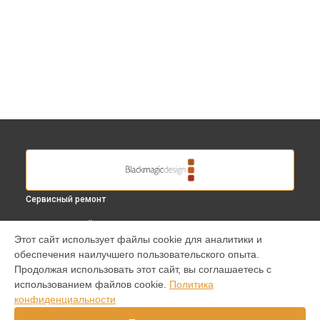
Сервисный ремонт
ВЫБЕРИ СВОЙ ГОРОД
Этот сайт использует файлы cookie для аналитики и
Замена кнопки включения видеокамеры Cinema Camera EF
обеспечения наилучшего пользовательского опыта.
Blackmagic в
Краснодаре
Продолжая использовать этот сайт, вы соглашаетесь с
Замена кнопки включения видеокамеры Cinema Camera EF
использованием файлов cookie.
Политика
Blackmagic в
Ростове-на-Дону
конфиденциальности
Замена кнопки включения видеокамеры Cinema Camera EF
Blackmagic в
Нижнем Новгороде