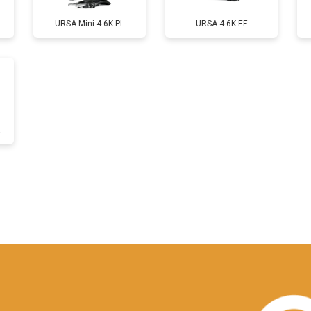
URSA Mini 4.6K PL
URSA 4.6K EF
от 130 мин
о
a
?