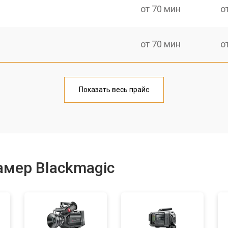
от 70 мин
о
от 70 мин
о
от 70 мин
о
Показать весь прайс
от 60 мин
о
от 60 мин
о
амер Blackmagic
от 100 мин
о
от 80 мин
о