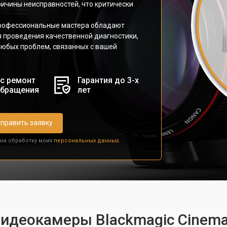
ричины неисправностей, что критически
профессиональные мастера обладают
 проведения качественной диагностики,
любых проблем, связанных с вашей
с ремонт
Гарантия до 3-х
обращения
лет
править заявку
 на обработку моих
персональных данных.
видеокамеры Blackmagic Cinema