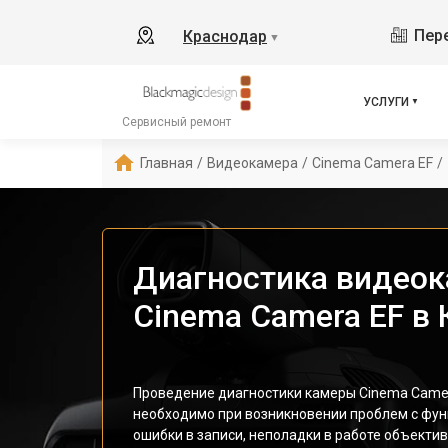
Пере
Краснодар
▼
УСЛУГИ
Сервисный ремонт
Главная
/
Видеокамера
/
Cinema Camera EF
/
Диагностика видеок
Cinema Camera EF в
Проведение диагностики камеры Cinema Camer
необходимо при возникновении проблем с фун
ошибки в записи, неполадки в работе объекти