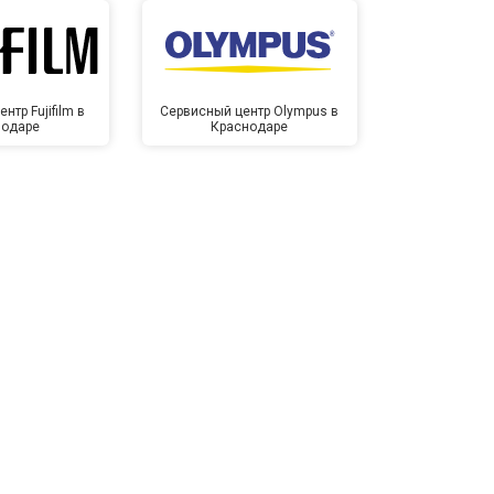
нтр Fujifilm в
Сервисный центр Olympus в
Сервисный
нодаре
Краснодаре
Крас